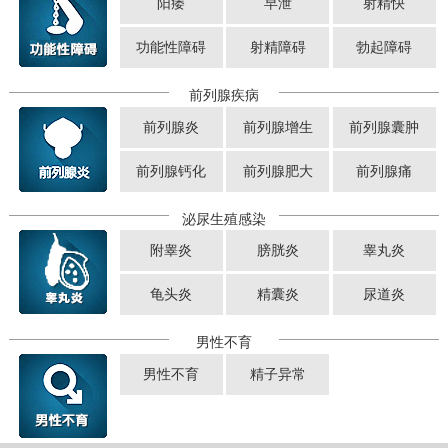
阳痿
早泄
射精快
功能性障碍
射精障碍
勃起障碍
前列腺疾病
前列腺炎
前列腺增生
前列腺囊肿
前列腺钙化
前列腺肥大
前列腺痛
泌尿生殖感染
附睾炎
膀胱炎
睾丸炎
龟头炎
精囊炎
尿道炎
男性不育
男性不育
精子异常