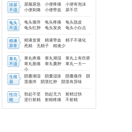
尿频尿急
小便疼痛
小便有泡沫
排尿
不适
小便刺痛
小便带血
尿不尽
龟头瘙痒
龟头疼痛
龟头脱皮
龟头
不适
龟头红肿
龟头发炎
龟头小白点
精液发黄
精液带血
精子不液化
精液
异常
死精
无精子
精液少
睾丸疼痛
睾丸潮湿
睾丸上有疙瘩
睾丸
不适
睾丸胀痛
睾丸囊肿
睾丸一大一
小
阴囊潮湿
阴囊湿疹
阴囊瘙痒
阴
生殖
器
茎瘙痒
阴茎红肿
阴茎有异味
勃起不坚
勃起无力
射精过快
性功
能
逆行射精
射精疼痛
不射精