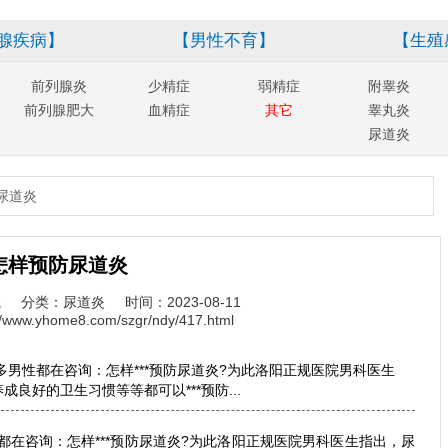
腺疾病】
【男性不育】
【生殖
前列腺炎
少精症
弱精症
附睾炎
前列腺肥大
血精症
其它
睾丸炎
尿道炎
尿道炎
怎样预防尿道炎
院
分类：尿道炎
时间：2023-08-11
//www.yhome8.com/szgr/ndy/417.html
男性都在咨询：怎样***预防尿道炎?为此洛阳正规医院男科医生
良好的卫生习惯等等都可以***预防...
咨询：怎样***预防尿道炎?为此洛阳正规医院男科医生指出，尿