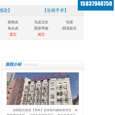
感染】
【生殖手术】
膀胱炎
包皮过长
包茎
龟头炎
阴茎弯曲
阴茎延长
其它
其它
医院介绍
/
introduce
洛阳阳光医院【男科】设有前列腺疾病专区、功