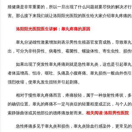
殖健康是非常重要的，所以一旦出现了什么问题就要尽快的解决才行
害。那么接下来我们就让洛阳阳光医院的医生给大家介绍睾丸疼痛的
洛阳阳光医院
医生讲解：睾丸疼痛的原因
睾丸分泌雄性激素增加则表示男性生殖器官发育成熟，导致睾丸
出，可分为非特异性、病毒性、霉菌性、螺旋体性、寄生虫性、损伤
如果出现了突发性睾丸疼痛则就是急性睾丸炎，这也是引起睾丸
者体温增高、怕冷、呕吐、头痛及小腹疼痛。睾丸损伤一般由外伤引
强烈收缩，使睾丸发生扭转并引起剧痛。
相对于慢性睾丸疼痛而言，疼痛较轻，属于一种放射性疼状，多
的确切位置。睾丸的疼痛不一定与炎症的轻重程度成正比，与个人的
索静脉曲张或其他部位的德疼痛放射而来。
相关阅读:
洛阳男性医院
急性疼痛多见于睾丸炎和损伤，睾丸炎除血行感染外，更常见的