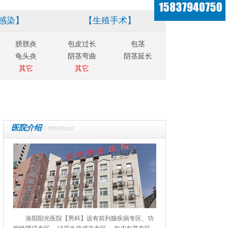
感染】
【生殖手术】
膀胱炎
包皮过长
包茎
龟头炎
阴茎弯曲
阴茎延长
其它
其它
医院介绍
/
introduce
洛阳阳光医院【男科】设有前列腺疾病专区、功