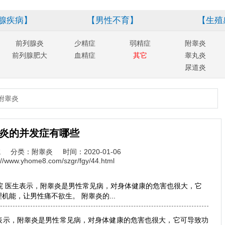
腺疾病】
【男性不育】
【生殖
前列腺炎
少精症
弱精症
附睾炎
前列腺肥大
血精症
其它
睾丸炎
尿道炎
附睾炎
炎的并发症有哪些
院
分类：附睾炎
时间：2020-01-06
://www.yhome8.com/szgr/fgy/44.html
院 医生表示，附睾炎是男性常见病，对身体健康的危害也很大，它
能，让男性痛不欲生。 附睾炎的...
表示，附睾炎是男性常见病，对身体健康的危害也很大，它可导致功