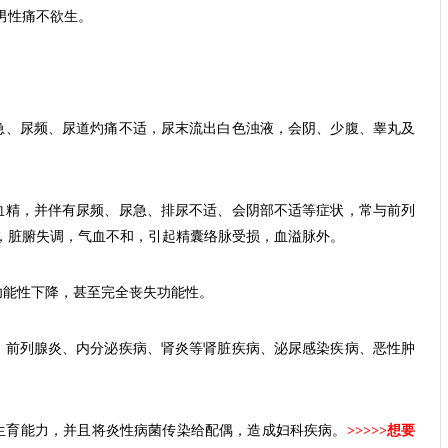
男性痛不欲生。
急、尿频、尿道灼痛不适，尿末流出白色浊液，会阴、少腹、睾丸及
血精，并伴有尿频、尿急、排尿不适、会阴部不适等症状，常与前列
，脏腑失调，气血不和，引起精囊络脉受损，血溢脉外。
功能性下降，甚至完全丧失功能性。
、前列腺炎、内分泌疾病、肾炎等肾脏疾病、泌尿感染疾病、恶性肿
生育能力，并且将炎性病菌传染给配偶，造成妇科疾病。
>>>>>想要