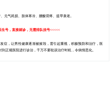
亏、元气耗损、肢体寒冷、腰酸背疼、提早衰老。
约医生号，直接就诊，无需排队挂号<<<<<
并发症，让男性健康逐渐被摧毁，需引起重视，积极预防和治疗，医
时到正规医院进行诊治，千万不要耽误治疗时机，令病情恶化。