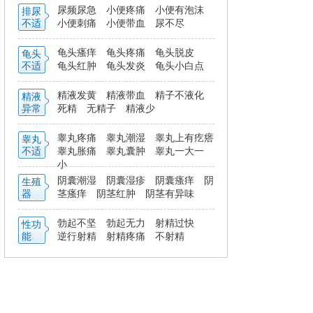
尿频尿急
小便疼痛
小便有泡沫
排尿
不适
小便刺痛
小便带血
尿不尽
龟头瘙痒
龟头疼痛
龟头脱皮
龟头
不适
龟头红肿
龟头发炎
龟头小白点
精液发黄
精液带血
精子不液化
精液
异常
死精
无精子
精液少
睾丸疼痛
睾丸潮湿
睾丸上有疙瘩
睾丸
不适
睾丸胀痛
睾丸囊肿
睾丸一大一
小
阴囊潮湿
阴囊湿疹
阴囊瘙痒
阴
生殖
器
茎瘙痒
阴茎红肿
阴茎有异味
勃起不坚
勃起无力
射精过快
性功
能
逆行射精
射精疼痛
不射精