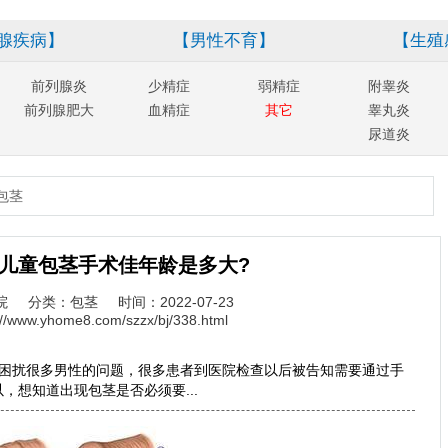
腺疾病】
【男性不育】
【生殖
前列腺炎
少精症
弱精症
附睾炎
前列腺肥大
血精症
其它
睾丸炎
尿道炎
包茎
儿童包茎手术佳年龄是多大?
院
分类：包茎
时间：2022-07-23
://www.yhome8.com/szzx/bj/338.html
是困扰很多男性的问题，很多患者到医院检查以后被告知需要通过手
，想知道出现包茎是否必须要...