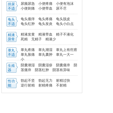
尿频尿急
小便疼痛
小便有泡沫
排尿
不适
小便刺痛
小便带血
尿不尽
龟头瘙痒
龟头疼痛
龟头脱皮
龟头
不适
龟头红肿
龟头发炎
龟头小白点
精液发黄
精液带血
精子不液化
精液
异常
死精
无精子
精液少
睾丸疼痛
睾丸潮湿
睾丸上有疙瘩
睾丸
不适
睾丸胀痛
睾丸囊肿
睾丸一大一
小
阴囊潮湿
阴囊湿疹
阴囊瘙痒
阴
生殖
器
茎瘙痒
阴茎红肿
阴茎有异味
勃起不坚
勃起无力
射精过快
性功
能
逆行射精
射精疼痛
不射精