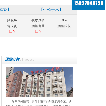
感染】
【生殖手术】
膀胱炎
包皮过长
包茎
龟头炎
阴茎弯曲
阴茎延长
其它
其它
医院介绍
/
introduce
洛阳阳光医院【男科】设有前列腺疾病专区、功