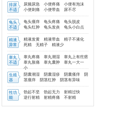
尿频尿急
小便疼痛
小便有泡沫
排尿
不适
小便刺痛
小便带血
尿不尽
龟头瘙痒
龟头疼痛
龟头脱皮
龟头
不适
龟头红肿
龟头发炎
龟头小白点
精液发黄
精液带血
精子不液化
精液
异常
死精
无精子
精液少
睾丸疼痛
睾丸潮湿
睾丸上有疙瘩
睾丸
不适
睾丸胀痛
睾丸囊肿
睾丸一大一
小
阴囊潮湿
阴囊湿疹
阴囊瘙痒
阴
生殖
器
茎瘙痒
阴茎红肿
阴茎有异味
勃起不坚
勃起无力
射精过快
性功
能
逆行射精
射精疼痛
不射精