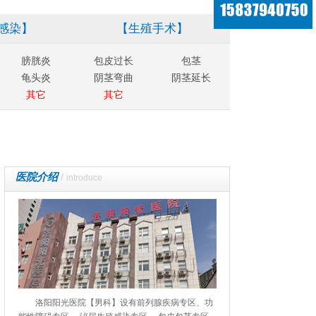
感染】
【生殖手术】
膀胱炎
包皮过长
包茎
龟头炎
阴茎弯曲
阴茎延长
其它
其它
医院介绍
/
introduce
洛阳阳光医院【男科】设有前列腺疾病专区、功