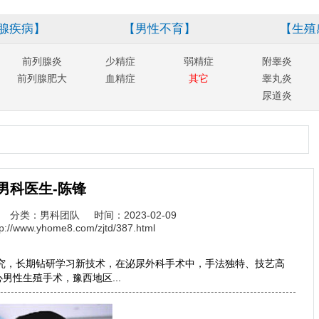
腺疾病】
【男性不育】
【生殖
前列腺炎
少精症
弱精症
附睾炎
前列腺肥大
血精症
其它
睾丸炎
尿道炎
男科医生-陈锋
分类：男科团队
时间：2023-02-09
tp://www.yhome8.com/zjtd/387.html
究，长期钻研学习新技术，在泌尿外科手术中，手法独特、技艺高
性生殖手术，豫西地区...